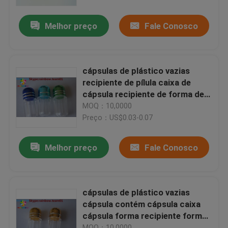
Melhor preço
Fale Conosco
cápsulas de plástico vazias
recipiente de pílula caixa de
cápsula recipiente de forma de
cápsula recipiente de forma
MOQ：10,0000
hexagonal frasco de cápsula
Preço：US$0.03-0.07
Melhor preço
Fale Conosco
cápsulas de plástico vazias
cápsula contém cápsula caixa
cápsula forma recipiente forma
hexagonal cápsula garrafa
MOQ：10,0000