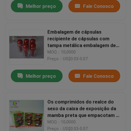
Melhor preço
Fale Conosco
Embalagem de cápsulas
recipiente de cápsulas com
tampa metálica embalagem de
cápsulas sexuais frasco de
MOQ：10,0000
cápsulas com tampa impressa
Preço：US$0.03-0.07
embalagem de cápsulas sexuais
Melhor preço
Fale Conosco
Os comprimidos do realce do
sexo da caixa de exposição da
mamba preta que empacotam o
cartão 3D efetuam o
MOQ：10,0000
comprimido do sexo
Preço：US$0.03-0.07