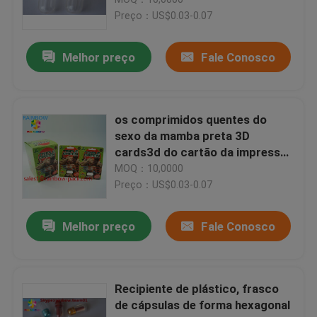
tampa de plástico vazia
Preço：US$0.03-0.07
Melhor preço
Fale Conosco
os comprimidos quentes do
sexo da mamba preta 3D
cards3d do cartão da impressão
da venda 3D que empacotam o
MOQ：10,0000
comprimido do sexo do cartão
Preço：US$0.03-0.07
de papel 3D cardam caixas do
comprimido do realce
Para casa
Melhor preço
Fale Conosco
Produtos
Recipiente de plástico, frasco
de cápsulas de forma hexagonal
Sobre nós