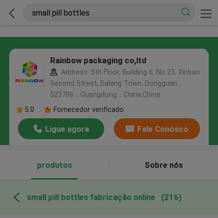
Rainbow packaging co,ltd
Address: 5th Floor, Building 6, No.23, Xinbao
Second Street, Dalang Town, Dongguan，
523786，Guangdong，China,China
5.0
Fornecedor verificado
Ligue agora
Fale Conosco
produtos
Sobre nós
small pill bottles fabricação online
(216)