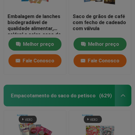
sacos de papel personalizados
Embalagem de lanches
Saco de grãos de café
biodegradável de
com fecho de cadeado
qualidade alimentar,
com válvula
Embalagens de cartão bolha
selável a calor, saco de
folha de alumínio com
Melhor preço
Melhor preço
zíper para nozes, chá,
Garrafas de comprimido plásticas
café, comida para
animais de estimação
Fale Conosco
Fale Conosco
Empacotamento do saco do petisco
(629)