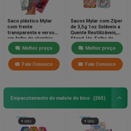
Saco plástico Mylar
Sacos Mylar com Zíper
com frente
de 3,5g 1oz Seláveis a
transparente e verso
Quente Reutilizáveis,
em folha de alumínio,
Stand-Up, Folha de
com zíper selado a
Alumínio, à Prova de
Melhor preço
Melhor preço
quente, autosselante, à
Odor, Cali, para
prova de umidade,
Armazenamento de
projetado sob medida
Alimentos, Sacos Mylar
Fale Conosco
Fale Conosco
para açúcar
Personalizados
Empacotamento do malote do bico
(265)