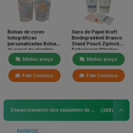
Bolsas de cores
Saco de Papel Kraft
holográficas
Biodegradável Branco
personalizadas Bolsas
Stand Pouch Ziplock
de papel de alumínio
Embalagem Plástica
com resistência a
Para Alimentos para
Melhor preço
Melhor preço
cheiros e função
Animais de Estimação
recolocável
Compostável
Fale Conosco
Fale Conosco
Empacotamento dos saquinhos de chá
(388)