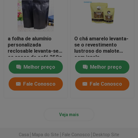
a folha de alumínio
O chá amarelo levanta-
personalizada
se o revestimento
reclosable levanta-se
lustroso do malote
os sacos de café 250g
com janela
Ziplock/clara
Melhor preço
Melhor preço
Fale Conosco
Fale Conosco
Veja mais
Casa
Mapa do Site
Fale Conosco
Desktop Site