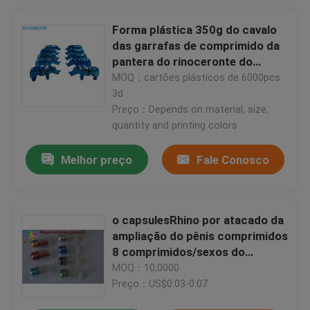
Forma plástica 350g do cavalo
das garrafas de comprimido da
pantera do rinoceronte do
comprimido do sexo de CMRK
MOQ：cartões plásticos de 6000pcs
3d
Preço：Depends on material, size,
quantity and printing colors
Melhor preço
Fale Conosco
o capsulesRhino por atacado da
ampliação do pênis comprimidos
8 comprimidos/sexos do
rinoceronte 9/Rhino 11/Rhino 12
MOQ：10,0000
encerra os comprimidos que
Preço：US$0.03-0.07
empacotam a garrafa