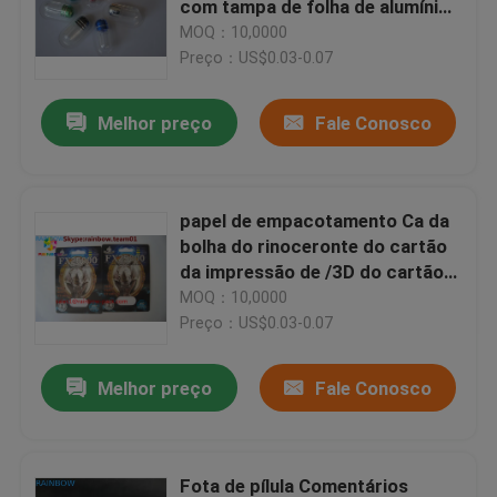
com tampa de folha de alumínio
para embalagem de cápsulas
MOQ：10,0000
simples/ embalagem de cápsulas
Preço：US$0.03-0.07
Contacte-nos
simples
Melhor preço
Fale Conosco
Notícias
Casos
papel de empacotamento Ca da
bolha do rinoceronte do cartão
da impressão de /3D do cartão
Solicite um orçamento
do cartão 3D do comprimido
MOQ：10,0000
quente do sexo do efeito da
Preço：US$0.03-0.07
Empacotamento dos malotes plásticos
mamba preta 3D do cartão da
impressão da venda 3D
Melhor preço
Fale Conosco
Empacotamento do saco do petisco
Empacotamento do malote do bico
Fota de pílula Comentários