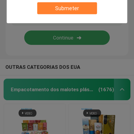
Submeter
empacotamento da caixa de papel
Etiquetas da luva do psiquiatra
Sacos do selo do aperto
OUTRAS CATEGORIAS DOS EUA
sacos do opp
Empacotamento dos malotes plásticos
(1676)
Malote dos alimentos para animais de estimação
Sacos inferiores do reforço
Sacos do selo de vácuo do alimento