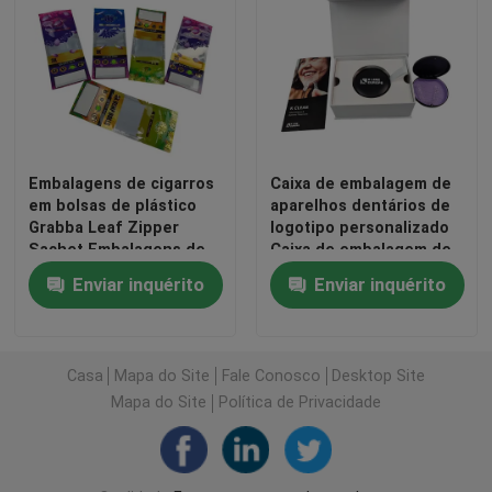
Embalagens de cigarros
Caixa de embalagem de
em bolsas de plástico
aparelhos dentários de
Grabba Leaf Zipper
logotipo personalizado
Sachet Embalagens de
Caixa de embalagem de
cigarros Embalagens de
alinhamento ortodôntico
Enviar inquérito
Enviar inquérito
plástico com caixa de
com papel inserir
exibição de papel
aparelhos dentários
Casa
Mapa do Site
Fale Conosco
Desktop Site
Mapa do Site
Política de Privacidade