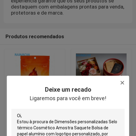
experiência garante que os seus produtos se
destaquem com embalagens prontas para venda,
protetoras e de marca.
Produtos recomendados
Deixe um recado
Ligaremos para você em breve!
Saco Mylar à prova de
Caixa-presente de
odor de qualidade
papelão de espessura
alimentar e resistente a
350g plegavel e
crianças para
ecológica personalizada
embalagens de sacos de
para jóias, roupas,