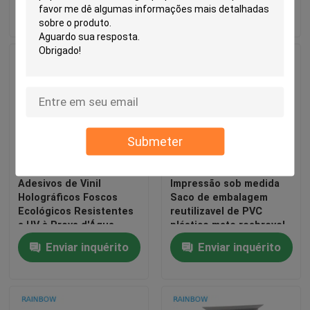
Enviar inquérito
Enviar inquérito
tabaco e de incenso de
sapatos, relógios
ervas
Submeter
Adesivos de Vinil
Impressão sob medida
Holográficos Foscos
Saco de embalagem
Ecológicos Resistentes
reutilizavel de PVC
a UV à Prova d'Água
plástico mate reabrevel
Cortados
com vedação de três
Enviar inquérito
Enviar inquérito
Personalizados para
lados
Artesanato Industrial